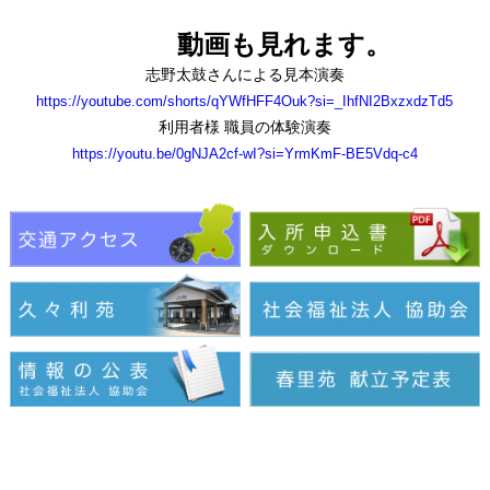
動画も見れます。
志野太鼓さんによる見本演奏
https://youtube.com/shorts/qYWfHFF4Ouk?si=_IhfNI2BxzxdzTd5
利用者様 職員の体験演奏
https://youtu.be/0gNJA2cf-wI?si=YrmKmF-BE5Vdq-c4