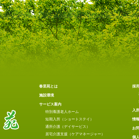
春里苑とは
採
施設環境
サービス案内
入
特別養護老人ホーム
短期入所（ショートステイ）
情
通所介護（デイサービス）
お
居宅介護支援（ケアマネージャー）
個